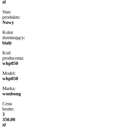
zł
Stan
produktu:
Nowy
Kolor
dominujący:
biały
Kod
producenta:
whp850
Model:
whp850
Marka:
wonbong
Cena
brutto:
3
350,00
zł