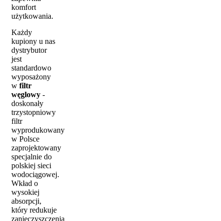
komfort
użytkowania.
Każdy
kupiony u nas
dystrybutor
jest
standardowo
wyposażony
w
filtr
węglowy
-
doskonały
trzystopniowy
filtr
wyprodukowany
w Polsce
zaprojektowany
specjalnie do
polskiej sieci
wodociągowej.
Wkład o
wysokiej
absorpcji,
który redukuje
zanieczyszczenia