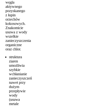
węgla
aktywnego
pozyskanego
z łupin
orzechów
kokosowych.
Znakomicie
usuwa z wody
wszelkie
zanieczyszczenia
organiczne
oraz chlor.
struktura
ziaren
umożliwia
szybkie
wchłanianie
zanieczyszczeń
nawet przy
dużym
przepływie
wody
(usuwa
metale