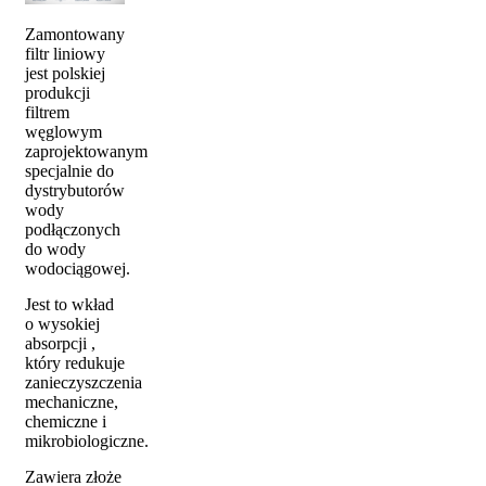
Zamontowany
filtr liniowy
jest polskiej
produkcji
filtrem
węglowym
zaprojektowanym
specjalnie do
dystrybutorów
wody
podłączonych
do wody
wodociągowej.
Jest to wkład
o wysokiej
absorpcji ,
który redukuje
zanieczyszczenia
mechaniczne,
chemiczne i
mikrobiologiczne.
Zawiera złoże