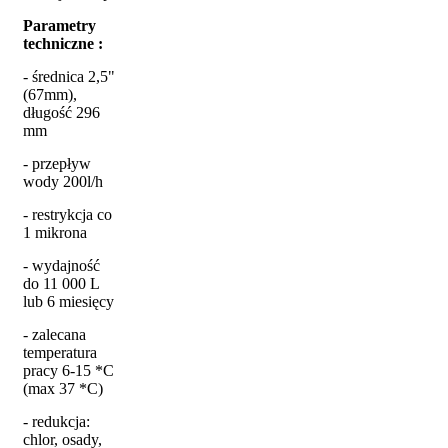
Parametry
techniczne :
- średnica 2,5"
(67mm),
długość 296
mm
- przepływ
wody 200l/h
- restrykcja co
1 mikrona
- wydajność
do 11 000 L
lub 6 miesięcy
- zalecana
temperatura
pracy 6-15 *C
(max 37 *C)
- redukcja:
chlor, osady,