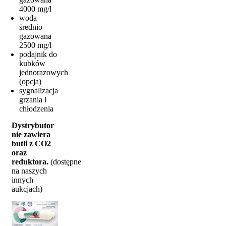
4000 mg/l
woda
średnio
gazowana
2500 mg/l
podajnik do
kubków
jednorazowych
(opcja)
sygnalizacja
grzania i
chłodzenia
Dystrybutor
nie zawiera
butli z CO2
oraz
reduktora.
(dostępne
na naszych
innych
aukcjach)