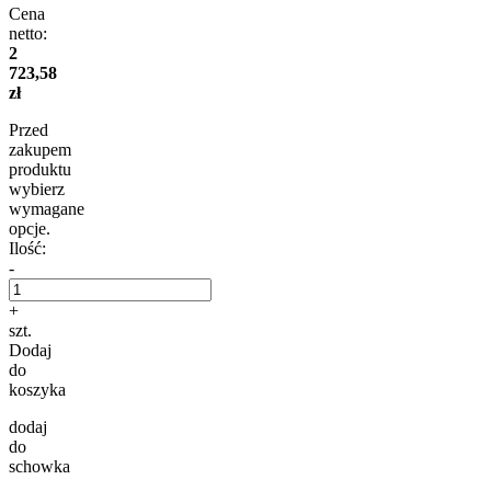
Cena
netto:
2
723,58
zł
Przed
zakupem
produktu
wybierz
wymagane
opcje.
Ilość:
-
+
szt.
Dodaj
do
koszyka
dodaj
do
schowka