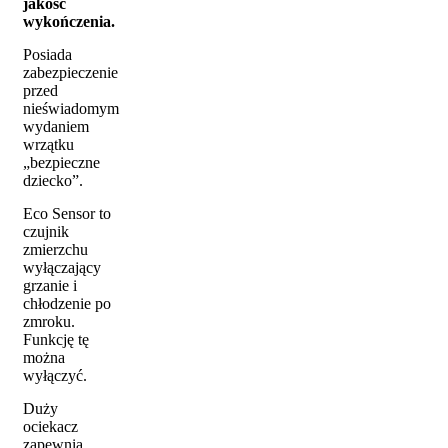
jakość
wykończenia.
Posiada
zabezpieczenie
przed
nieświadomym
wydaniem
wrzątku
„bezpieczne
dziecko”.
Eco Sensor to
czujnik
zmierzchu
wyłączający
grzanie i
chłodzenie po
zmroku.
Funkcję tę
można
wyłączyć.
Duży
ociekacz
zapewnia