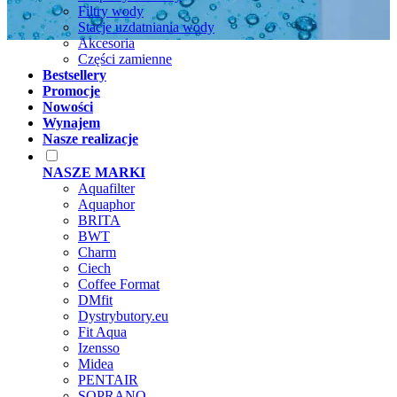
Filtry wody
Stacje uzdatniania wody
Akcesoria
Części zamienne
Bestsellery
Promocje
Nowości
Wynajem
Nasze realizacje
NASZE MARKI
Aquafilter
Aquaphor
BRITA
BWT
Charm
Ciech
Coffee Format
DMfit
Dystrybutory.eu
Fit Aqua
Izensso
Midea
PENTAIR
SOPRANO