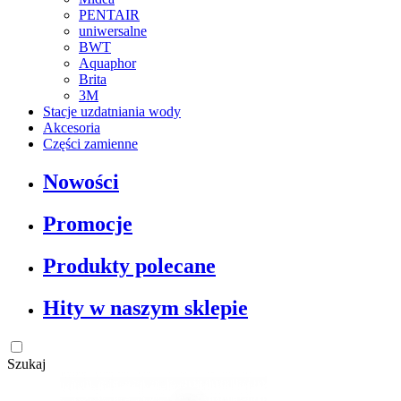
PENTAIR
uniwersalne
BWT
Aquaphor
Brita
3M
Stacje uzdatniania wody
Akcesoria
Części zamienne
Nowości
Promocje
Produkty polecane
Hity w naszym sklepie
Szukaj