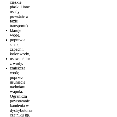
ciężkie,
piaski i inne
osady
powstałe w
fazie
transportu)
klaruje
wodę,
poprawia
smak,
zapach i
kolor wody,
usuwa chlor
z wody.
zmiękcza
wodę
poprzez
usunięcie
nadmiaru
wapnia.
Ogranicza
powstwanie
kamienia w
dystrybutorze,
czajniku itp.