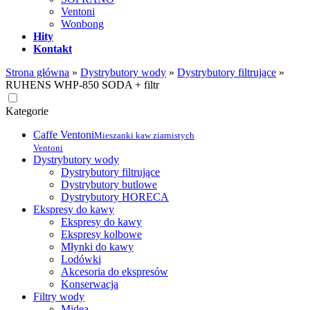
Ventoni
Wonbong
Hity
Kontakt
Strona główna
»
Dystrybutory wody
»
Dystrybutory filtrujące
»
RUHENS WHP-850 SODA + filtr
Kategorie
Caffe Ventoni
Mieszanki kaw ziarnistych
Ventoni
Dystrybutory wody
Dystrybutory filtrujące
Dystrybutory butlowe
Dystrybutory HORECA
Ekspresy do kawy
Ekspresy do kawy
Ekspresy kolbowe
Młynki do kawy
Lodówki
Akcesoria do ekspresów
Konserwacja
Filtry wody
Midea