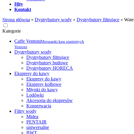
Hity
Kontakt
Strona główna
»
Dystrybutory wody
»
Dystrybutory filtrujące
»
Wate
Kategorie
Caffe Ventoni
Mieszanki kaw ziarnistych
Ventoni
Dystrybutory wody
Dystrybutory filtrujące
Dystrybutory butlowe
Dystrybutory HORECA
Ekspresy do kawy
Ekspresy do kawy
Ekspresy kolbowe
Młynki do kawy
Lodówki
Akcesoria do ekspresów
Konserwacja
Filtry wody
Midea
PENTAIR
uniwersalne
BWT