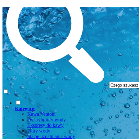
Kategorie
Kawa Ventoni
Dystrybutory wody
Ekspresy do kawy
Filtry wody
Stacje uzdatniania wody