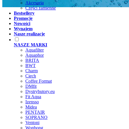
Akcesoria
Części zamienne
Bestsellery
Promocje
Nowości
Wynajem
Nasze realizacje
NASZE MARKI
Aquafilter
Aquaphor
BRITA
BWT
Charm
Ciech
Coffee Format
DMfit
Dystrybutory.eu
Fit Aqua
Izensso
Midea
PENTAIR
SOPRANO
Ventoni
Wonbong