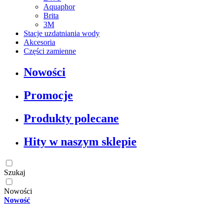
Aquaphor
Brita
3M
Stacje uzdatniania wody
Akcesoria
Części zamienne
Nowości
Promocje
Produkty polecane
Hity w naszym sklepie
Szukaj
Nowości
Nowość