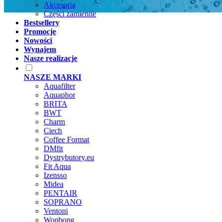
Akcesoria
Części zamienne
Bestsellery
Promocje
Nowości
Wynajem
Nasze realizacje
NASZE MARKI
Aquafilter
Aquaphor
BRITA
BWT
Charm
Ciech
Coffee Format
DMfit
Dystrybutory.eu
Fit Aqua
Izensso
Midea
PENTAIR
SOPRANO
Ventoni
Wonbong