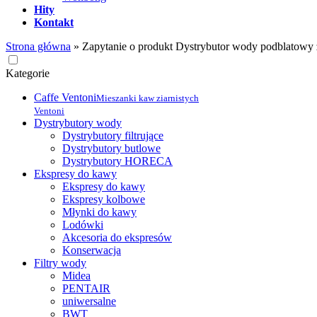
Hity
Kontakt
Strona główna
»
Zapytanie o produkt Dystrybutor wody podblatowy
Kategorie
Caffe Ventoni
Mieszanki kaw ziarnistych
Ventoni
Dystrybutory wody
Dystrybutory filtrujące
Dystrybutory butlowe
Dystrybutory HORECA
Ekspresy do kawy
Ekspresy do kawy
Ekspresy kolbowe
Młynki do kawy
Lodówki
Akcesoria do ekspresów
Konserwacja
Filtry wody
Midea
PENTAIR
uniwersalne
BWT