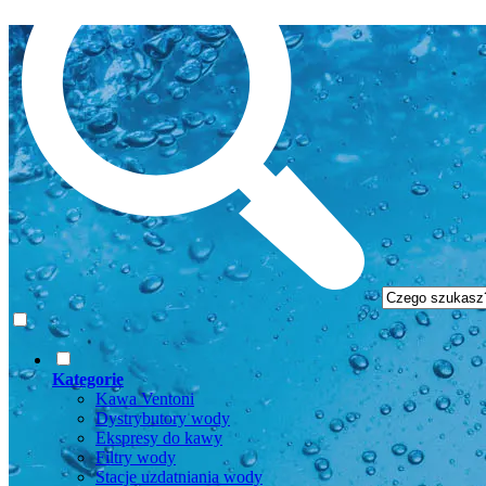
Kategorie
Kawa Ventoni
Dystrybutory wody
Ekspresy do kawy
Filtry wody
Stacje uzdatniania wody