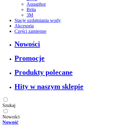
Aquaphor
Brita
3M
Stacje uzdatniania wody
Akcesoria
Części zamienne
Nowości
Promocje
Produkty polecane
Hity w naszym sklepie
Szukaj
Nowości
Nowość